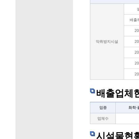
배출
2
악취방지시설
2
2
2
2
배출업체
업종
화학·
업체수
시설물현