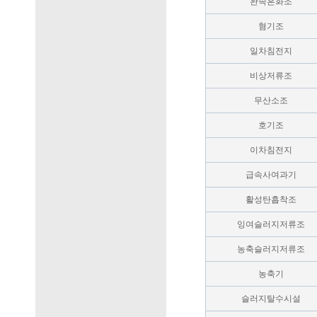
완속혼화조
혐기조
일차침전지
비상저류조
무산소조
호기조
이차침전지
급속사여과기
활성탄흡착조
잉여슬러지저류조
농축슬러지저류조
농축기
슬러지탈수시설