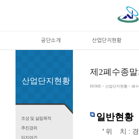
공단소개
산업단지현황
제2폐수종말
산업단지현황
HOME > 산업단지현황 > 
일반현황
조성 및 설립목적
추진경위
위 치 : 
입지여건