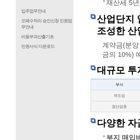
재산세 5년
입주업무안내
산업단지 
오폐수처리 승인신청 민원업
무안내
조성한 산
비용부과산출기초
계약금(분양 
민원서식 다운로드
금의 10%)
대규모 투
부서
제조업
첨단업종
다양한 자
부지 매입비